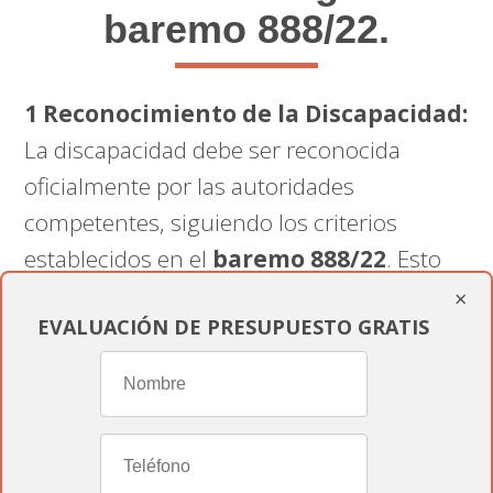
baremo 888/22.
1 Reconocimiento de la Discapacidad:
La discapacidad debe ser reconocida
oficialmente por las autoridades
competentes, siguiendo los criterios
establecidos en el
baremo 888/22
. Esto
generalmente requiere la
evaluación
y
×
EVALUACIÓN DE PRESUPUESTO GRATIS
certificación
de la discapacidad por parte
de médicos y organismos especializados.
2 Grado de Discapacidad en
PALENCIA:
El grado de discapacidad