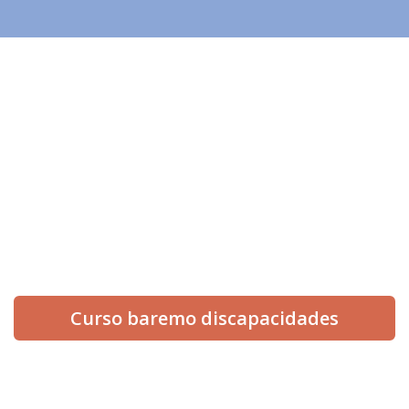
info@informesmedicospericiales.com
654 512 560
¡Síguenos en redes!
Curso baremo discapacidades
INICIO