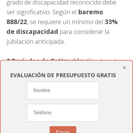
grado de discapacidad reconocido debe
ser significativo. Según el
baremo
888/22
, se requiere un mínimo del
33%
de discapacidad
para considerar la
jubilación anticipada.
3 Períodos de Cotización:
El trabajador
×
debe haber
cotizado a la seguridad
EVALUACIÓN DE PRESUPUESTO GRATIS
social
durante un período mínimo. Este
requisito varía, pero según la legislación
española, se requiere un mínimo de
15
años de cotización
.
4 Evaluación Médica:
En algunos casos,
Enviar