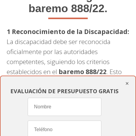
baremo 888/22.
1 Reconocimiento de la Discapacidad:
La discapacidad debe ser reconocida
oficialmente por las autoridades
competentes, siguiendo los criterios
establecidos en el
baremo 888/22
. Esto
generalmente requiere la
evaluación
y
×
EVALUACIÓN DE PRESUPUESTO GRATIS
certificación
de la discapacidad por parte
de médicos y organismos especializados.
2 Grado de Discapacidad en POZUELO:
El grado de discapacidad reconocido debe