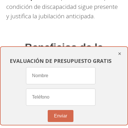
condición de discapacidad sigue presente
y justifica la jubilación anticipada.
Beneficios de la
×
Jubilación por
EVALUACIÓN DE PRESUPUESTO GRATIS
Discapacidad en
ARANJUEZ según el
baremo 888/22.
- Acceso a la Pensión:
Los beneficiarios
Enviar
reciben una
pensión
que puede ser