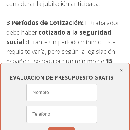
considerar la jubilación anticipada.
3 Períodos de Cotización:
El trabajador
debe haber
cotizado a la seguridad
social
durante un período mínimo. Este
requisito varía, pero según la legislación
española, se requiere un mínimo de
15
×
años de cotización
.
EVALUACIÓN DE PRESUPUESTO GRATIS
4 Evaluación Médica:
En algunos casos,
se puede requerir una
evaluación
médica periódica
para confirmar que la
condición de discapacidad sigue presente
y justifica la jubilación anticipada.