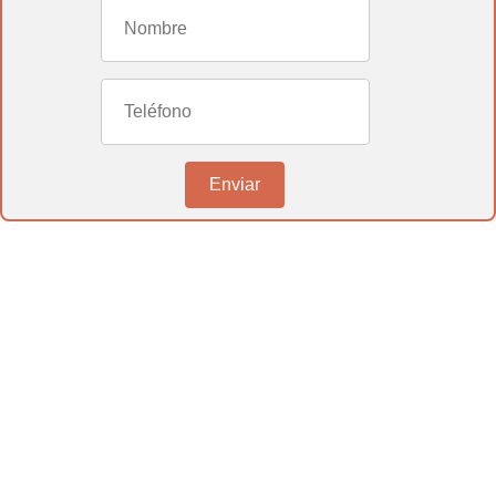
1 Reconocimiento de la Discapacidad:
La discapacidad debe ser reconocida
oficialmente por las autoridades
competentes, siguiendo los criterios
establecidos en el
baremo 888/22
. Esto
Enviar
generalmente requiere la
evaluación
y
certificación
de la discapacidad por parte
de médicos y organismos especializados.
2 Grado de Discapacidad en
SABADELL:
El grado de discapacidad
reconocido debe ser significativo. Según el
baremo 888/22
, se requiere un mínimo