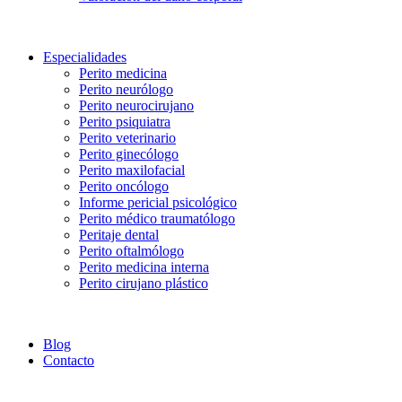
Especialidades
Perito medicina
Perito neurólogo
Perito neurocirujano
Perito psiquiatra
Perito veterinario
Perito ginecólogo
Perito maxilofacial
Perito oncólogo
Informe pericial psicológico
Perito médico traumatólogo
Peritaje dental
Perito oftalmólogo
Perito medicina interna
Perito cirujano plástico
Blog
Contacto