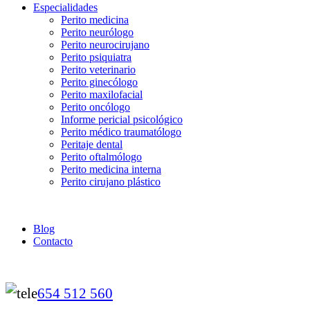
Especialidades
Perito medicina
Perito neurólogo
Perito neurocirujano
Perito psiquiatra
Perito veterinario
Perito ginecólogo
Perito maxilofacial
Perito oncólogo
Informe pericial psicológico
Perito médico traumatólogo
Peritaje dental
Perito oftalmólogo
Perito medicina interna
Perito cirujano plástico
Blog
Contacto
654 512 560