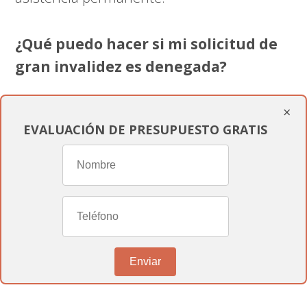
¿Qué puedo hacer si mi solicitud de
gran invalidez es denegada?
×
Si tu solicitud es denegada, puedes
EVALUACIÓN DE PRESUPUESTO GRATIS
presentar un recurso de reposición ante el
INSS
. En
informesmedicospericiales.com
, te
asesoramos en este proceso para mejorar
tus posibilidades de éxito.
Enviar
Consejos para