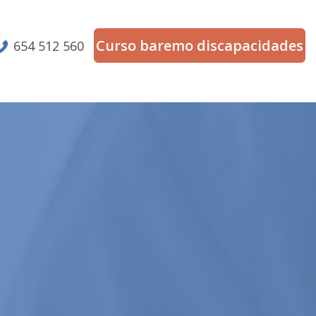
Curso baremo discapacidades
654 512 560