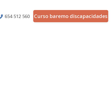
Curso baremo discapacidades
654 512 560