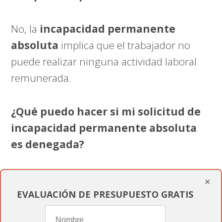
No, la
incapacidad permanente
absoluta
implica que el trabajador no
puede realizar ninguna actividad laboral
remunerada.
¿Qué puedo hacer si mi solicitud de
incapacidad permanente absoluta
es denegada?
Si tu solicitud es denegada, puedes
×
presentar un recurso de reposición ante el
EVALUACIÓN DE PRESUPUESTO GRATIS
INSS
. En