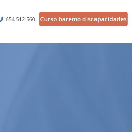
Curso baremo discapacidades
654 512 560