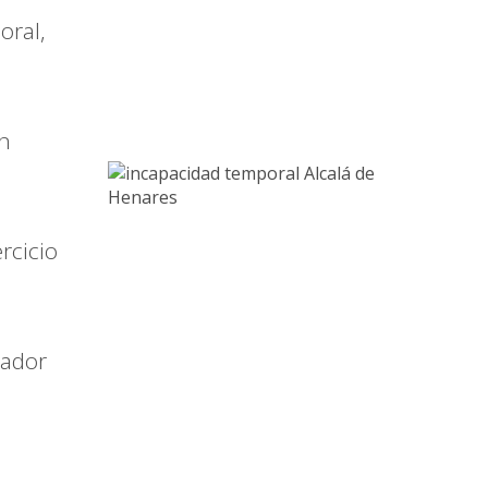
oral,
an
rcicio
jador