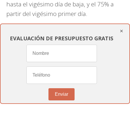
hasta el vigésimo día de baja, y el 75% a
partir del vigésimo primer día.
×
¿Cuánto tiempo puede durar la
EVALUACIÓN DE PRESUPUESTO GRATIS
incapacidad temporal?
La
incapacidad temporal
puede durar
hasta 365 días, con posibilidad de prórroga
por otros 180 días si se prevé una
recuperación durante este periodo.
Enviar
¿Qué sucede si la incapacidad
temporal se prolonga más allá del