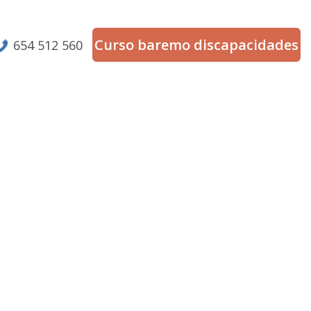
Curso baremo discapacidades
654 512 560