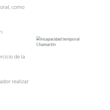
boral, como
an
cicio de la
ador realizar