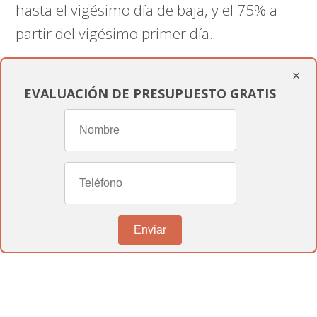
hasta el vigésimo día de baja, y el 75% a
partir del vigésimo primer día.
×
¿Cuánto tiempo puede durar la
EVALUACIÓN DE PRESUPUESTO GRATIS
incapacidad temporal?
La
incapacidad temporal
puede durar
hasta 365 días, con posibilidad de prórroga
por otros 180 días si se prevé una
recuperación durante este periodo.
Enviar
¿Qué sucede si la incapacidad
temporal se prolonga más allá del