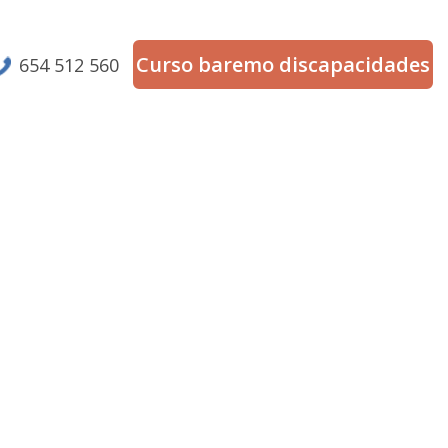
Curso baremo discapacidades
654 512 560