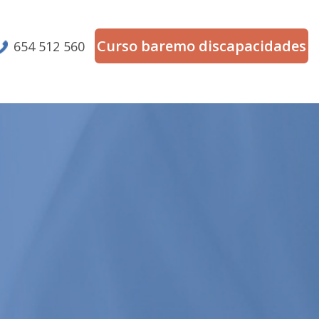
Curso baremo discapacidades
654 512 560