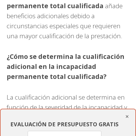
permanente total cualificada
añade
beneficios adicionales debido a
circunstancias especiales que requieren
una mayor cualificación de la prestación.
¿Cómo se determina la cualificación
adicional en la incapacidad
permanente total cualificada?
La cualificación adicional se determina en
función de la severidad de la incapacidad y
×
las necesidades especiales del trabajador,
EVALUACIÓN DE PRESUPUESTO GRATIS
como la necesidad de adaptaciones en el