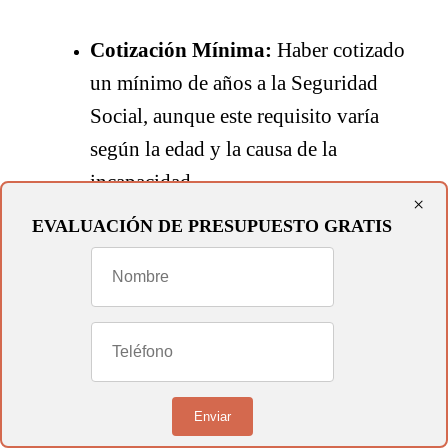
Cotización Mínima:
Haber cotizado
un mínimo de años a la Seguridad
Social, aunque este requisito varía
según la edad y la causa de la
incapacidad.
×
EVALUACIÓN DE PRESUPUESTO GRATIS
Evaluación Médica Completa:
Necesitarás informes médicos
exhaustivos que demuestren tu
incapacidad para realizar tu trabajo
habitual.
Enviar