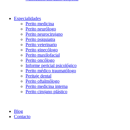
Especialidades
Perito medicina
Perito neurólogo
Perito neurocirujano
Perito psiquiatra
Perito veterinario
Perito ginecólogo
Perito maxilofacial
Perito oncólogo
Informe pericial psicológico
Perito médico traumatólogo
Peritaje dental
Perito oftalmólogo
Perito medicina interna
Perito cirujano plástico
Blog
Contacto