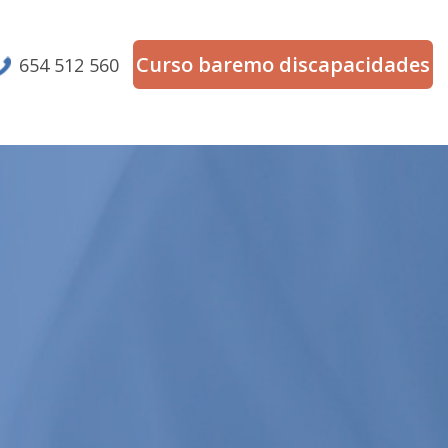
Curso baremo discapacidades
654 512 560