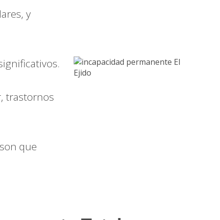
ares, y
ignificativos.
, trastornos
nson que