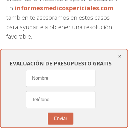
En
informesmedicospericiales.com
,
también te asesoramos en estos casos
para ayudarte a obtener una resolución
favorable.
¿Puedo trabajar en otra profesión si
×
EVALUACIÓN DE PRESUPUESTO GRATIS
tengo una incapacidad permanente
total?
Sí, la
incapacidad permanente total
permite que puedas trabajar en otra
profesión distinta a la que realizabas antes
Enviar
de la incapacidad.