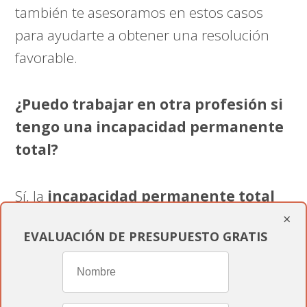
también te asesoramos en estos casos
para ayudarte a obtener una resolución
favorable.
¿Puedo trabajar en otra profesión si
tengo una incapacidad permanente
total?
Sí, la
incapacidad permanente total
permite que puedas trabajar en otra
×
EVALUACIÓN DE PRESUPUESTO GRATIS
profesión distinta a la que realizabas antes
de la incapacidad.