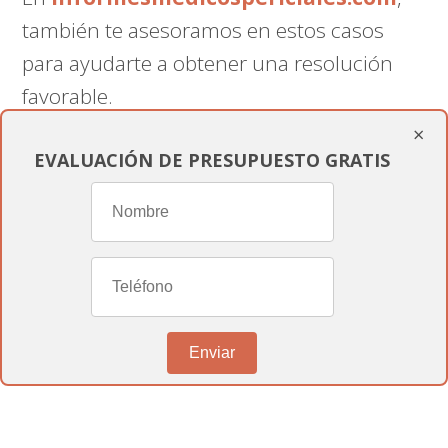
también te asesoramos en estos casos
para ayudarte a obtener una resolución
favorable.
×
EVALUACIÓN DE PRESUPUESTO GRATIS
¿Puedo trabajar en otra profesión si
tengo una incapacidad permanente
total?
Sí, la
incapacidad permanente total
permite que puedas trabajar en otra
Enviar
profesión distinta a la que realizabas antes
de la incapacidad.