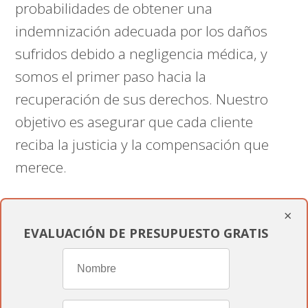
probabilidades de obtener una
indemnización adecuada por los daños
sufridos debido a negligencia médica, y
somos el primer paso hacia la
recuperación de sus derechos. Nuestro
objetivo es asegurar que cada cliente
reciba la justicia y la compensación que
merece.
Conclusión y Contacto
×
EVALUACIÓN DE PRESUPUESTO GRATIS
En Si te enfrentas a una situación de
negligencia médica, o necesitas expertos