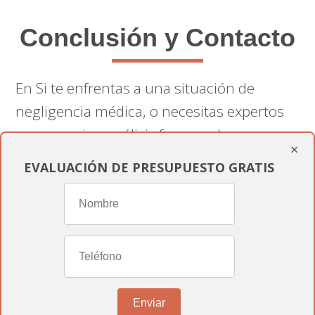
Conclusión y Contacto
En Si te enfrentas a una situación de
negligencia médica, o necesitas expertos
que manejen análisis forense de
×
registros médicos en San Sebastián
EVALUACIÓN DE PRESUPUESTO GRATIS
de los Reyes
, contáctanos. Nuestro
equipo de
especialistas en peritaje
médico
está aquí para apoyarte y guiarte
a través del proceso de reclamación y
asegurar que recibas la compensación que
mereces.
Enviar