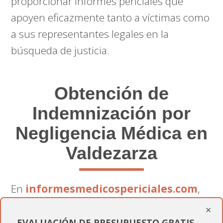
proporcionar informes periciales que
apoyen eficazmente tanto a víctimas como
a sus representantes legales en la
búsqueda de justicia.
Obtención de
Indemnización por
Negligencia Médica en
Valdezarza
En
informesmedicospericiales.com
,
no solo proveemos un informe; ofrecemos
×
un soporte completo que aumenta las
EVALUACIÓN DE PRESUPUESTO GRATIS