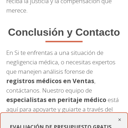
reciba la justicia y la compensación que
merece.
Conclusión y Contacto
En Si te enfrentas a una situación de
negligencia médica, o necesitas expertos
que manejen análisis forense de
registros médicos en Ventas
,
contáctanos. Nuestro equipo de
especialistas en peritaje médico
está
aquí para apoyarte y guiarte a través del
proceso de reclamación y asegurar que
×
EVALUACIÓN DE PRESUPUESTO GRATIS
recibas la compensación que mereces.