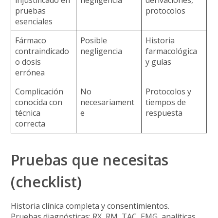
injustificado en
negligencia
derivaciones,
pruebas
protocolos
esenciales
Fármaco
Posible
Historia
contraindicado
negligencia
farmacológica
o dosis
y guías
errónea
Complicación
No
Protocolos y
conocida con
necesariament
tiempos de
técnica
e
respuesta
correcta
Pruebas que necesitas
(checklist)
Historia clínica completa y
consentimientos
.
Pruebas diagnósticas: RX, RM, TAC, EMG, analíticas.