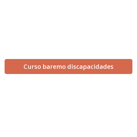
info@informesmedicospericiales.com
654 512 560
¡Síguenos en redes!
Curso baremo discapacidades
INICIO
NOSOTROS
SERVICIOS