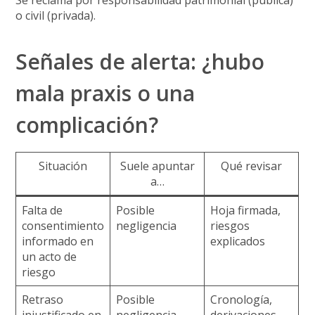
Se reclama por
responsabilidad patrimonial
(pública)
o
civil
(privada).
Señales de alerta: ¿hubo
mala praxis o una
complicación?
Situación
Suele apuntar
Qué revisar
a…
Falta de
Posible
Hoja firmada,
consentimiento
negligencia
riesgos
informado en
explicados
un acto de
riesgo
Retraso
Posible
Cronología,