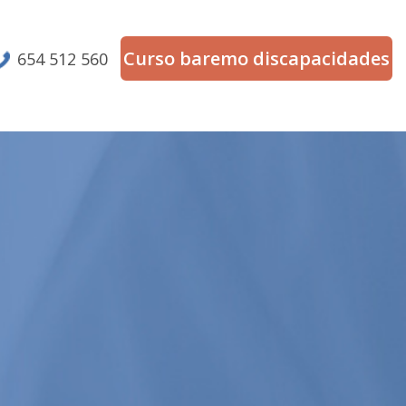
Curso baremo discapacidades
654 512 560