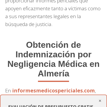
proporcionar informes periciales que
apoyen eficazmente tanto a víctimas como
a sus representantes legales en la
búsqueda de justicia.
Obtención de
Indemnización por
Negligencia Médica en
Almería
En
informesmedicospericiales.com
,
no solo proveemos un informe; ofrecemos
×
un soporte completo que aumenta las
EVALUACIÓN DE PRESUPUESTO GRATIS