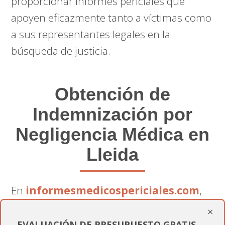
proporcionar informes periciales que
apoyen eficazmente tanto a víctimas como
a sus representantes legales en la
búsqueda de justicia.
Obtención de
Indemnización por
Negligencia Médica en
Lleida
En
informesmedicospericiales.com
,
no solo proveemos un informe; ofrecemos
×
un soporte completo que aumenta las
EVALUACIÓN DE PRESUPUESTO GRATIS