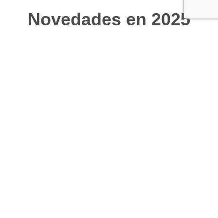
Novedades en 2025
Este año se han incorporado herramientas
digitales que permiten una evaluación más
precisa. Además, universidades como la
Camilo José Cela están ofreciendo
formación específica en valoración del
daño corporal, lo que refuerza la
profesionalización del sector.
Conclusión