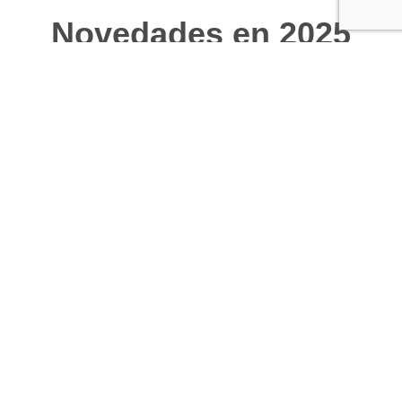
Novedades en 2025
Este año se han incorporado herramientas
digitales que permiten una evaluación más
precisa. Además, universidades como la
Camilo José Cela están ofreciendo
formación específica en valoración del
daño corporal, lo que refuerza la
profesionalización del sector.
Conclusión