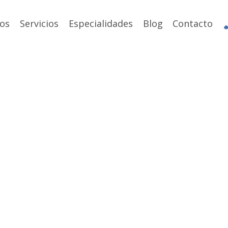
os
Servicios
Especialidades
Blog
Contacto
Blog
o blog encontrarás contenidos relevante
í como todas nuestras noticias y novedad