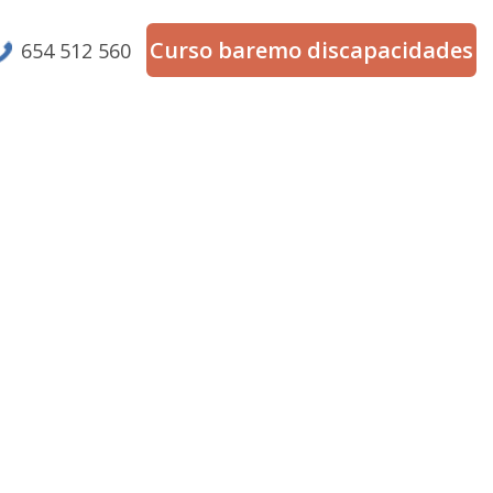
Curso baremo discapacidades
654 512 560
s para ti,
es.