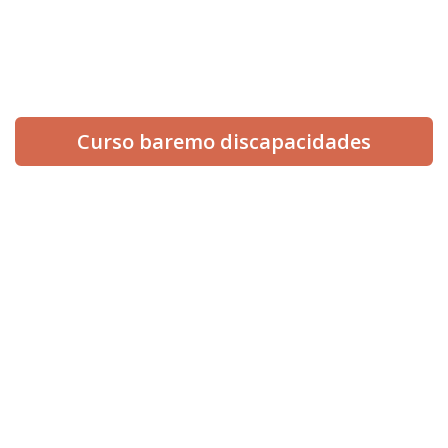
¡Síguenos en redes!
Curso baremo discapacidades
INICIO
NOSOTROS
SERVICIOS
ESPECIALIDADES
BLOG