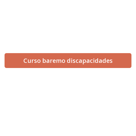
info@informesmedicospericiales.com
654 512 560
¡Síguenos en redes!
Curso baremo discapacidades
INICIO
NOSOTROS
SERVICIOS
ESPECIALIDADES