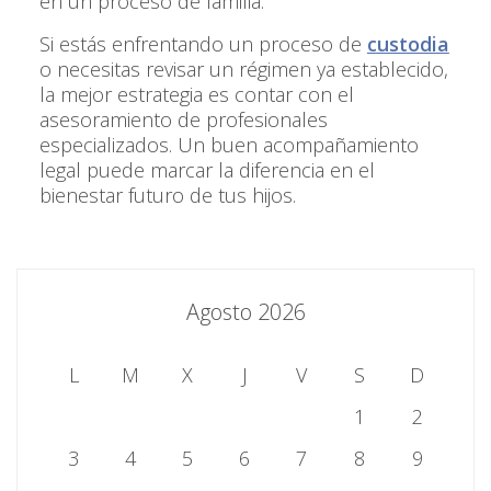
en un proceso de familia.
Si estás enfrentando un proceso de
custodia
o necesitas revisar un régimen ya establecido,
la mejor estrategia es contar con el
asesoramiento de profesionales
especializados. Un buen acompañamiento
legal puede marcar la diferencia en el
bienestar futuro de tus hijos.
Agosto 2026
L
M
X
J
V
S
D
1
2
3
4
5
6
7
8
9