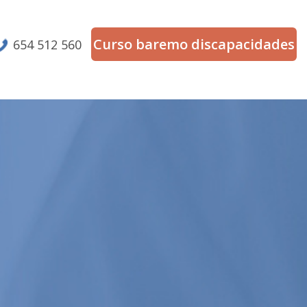
Curso baremo discapacidades
654 512 560