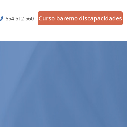
Curso baremo discapacidades
654 512 560