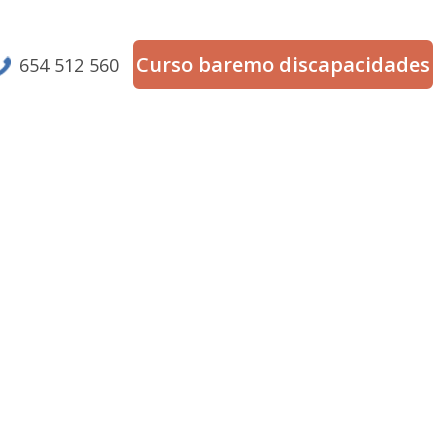
Curso baremo discapacidades
654 512 560