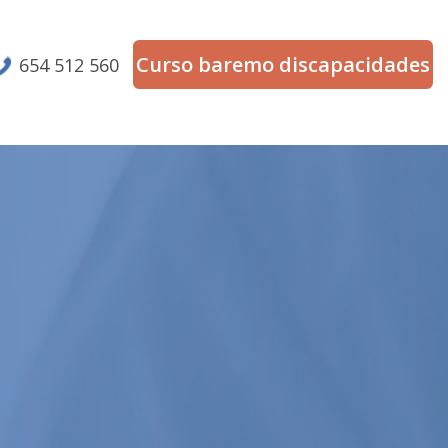
Curso baremo discapacidades
654 512 560