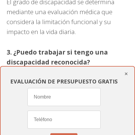
El grado de discapacidad se determina
mediante una evaluación médica que
considera la limitación funcional y su
impacto en la vida diaria.
3. ¿Puedo trabajar si tengo una
discapacidad reconocida?
×
EVALUACIÓN DE PRESUPUESTO GRATIS
Sí, las personas con discapacidad pueden
trabajar y tienen derecho a adaptaciones
razonables en el lugar de trabajo para
facilitar su desempeño laboral.
4. ¿Qué derechos tengo como