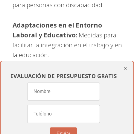
para personas con discapacidad.
Adaptaciones en el Entorno
Laboral y Educativo:
Medidas para
facilitar la integración en el trabajo y en
la educación.
×
Beneficios Fiscales:
Reducciones y
EVALUACIÓN DE PRESUPUESTO GRATIS
exenciones fiscales para personas con
discapacidad y sus familias.
Preguntas Frecuentes
sobre la Discapacidad
Enviar