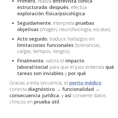
Primero
, realiza
entrevista clínica
estructurada
;
después
, efectúa
exploración física/psicológica
.
Seguidamente
, interpreta
pruebas
objetivas
(imagen, neurofisiología, escalas).
Acto seguido
, traduce hallazgos en
limitaciones funcionales
(tolerancias,
cargas, tiempos, riesgos).
Finalmente
, valora el
impacto
laboral/social
para que el juez entienda
qué
tareas son inviables
y
por qué
.
Gracias a esta secuencia, el
perito médico
conecta
diagnóstico → funcionalidad →
consecuencia jurídica
, y
así
convierte datos
clínicos en
prueba útil
.