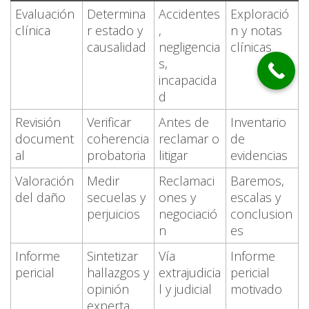
Evaluación
Determina
Accidentes
Exploració
clínica
r estado y
,
n y notas
causalidad
negligencia
clínicas
s,
incapacida
d
Revisión
Verificar
Antes de
Inventario
document
coherencia
reclamar o
de
al
probatoria
litigar
evidencias
Valoración
Medir
Reclamaci
Baremos,
del daño
secuelas y
ones y
escalas y
perjuicios
negociació
conclusion
n
es
Informe
Sintetizar
Vía
Informe
pericial
hallazgos y
extrajudicia
pericial
opinión
l y judicial
motivado
experta