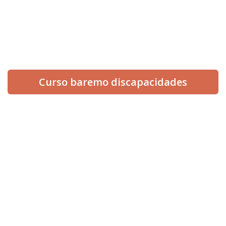
654 512 560
¡Síguenos en redes!
Curso baremo discapacidades
INICIO
NOSOTROS
SERVICIOS
ESPECIALIDADES
BLOG