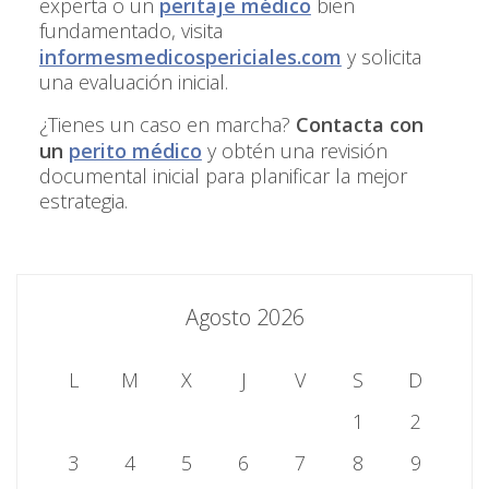
experta o un
peritaje médico
bien
fundamentado, visita
informesmedicospericiales.com
y solicita
una evaluación inicial.
¿Tienes un caso en marcha?
Contacta con
un
perito médico
y obtén una revisión
documental inicial para planificar la mejor
estrategia.
Agosto 2026
L
M
X
J
V
S
D
1
2
3
4
5
6
7
8
9