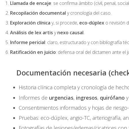
Llamada de encaje
: se confirma ámbito (civil, penal, social)
Recopilación documental
y cronología del caso.
Exploración clínica
y, si procede,
eco-dúplex
o revisión 
Análisis de lex artis
y
nexo causal
.
Informe pericial
: claro, estructurado y con bibliografía téc
Ratificación en juicio
: defensa oral del dictamen ante el j
Documentación necesaria (checkl
Historia clínica completa y cronología de hech
Informes de
urgencias
,
ingresos
,
quirófano
Consentimientos informados y hojas de riesgo-
Pruebas: eco-dúplex, angio-TC, arteriografía, ana
Fotografías de lesiones/edemas/cicatrices con 