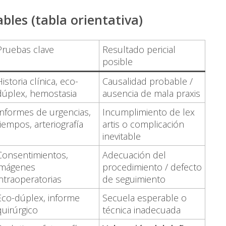
bles (tabla orientativa)
Pruebas clave
Resultado pericial
posible
Historia clínica, eco-
Causalidad probable /
dúplex, hemostasia
ausencia de mala praxis
Informes de urgencias,
Incumplimiento de lex
tiempos, arteriografía
artis o complicación
inevitable
Consentimientos,
Adecuación del
imágenes
procedimiento / defecto
intraoperatorias
de seguimiento
Eco-dúplex, informe
Secuela esperable o
quirúrgico
técnica inadecuada