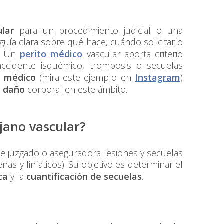
lar
para un procedimiento judicial o una
guía clara sobre qué hace, cuándo solicitarlo
o. Un
perito médico
vascular aporta criterio
 accidente isquémico, trombosis o secuelas
e médico
(mira este ejemplo en
Instagram
)
l daño
corporal en este ámbito.
jano vascular?
e juzgado o aseguradora lesiones y secuelas
nas y linfáticos). Su objetivo es determinar el
ca
y la
cuantificación de secuelas
.