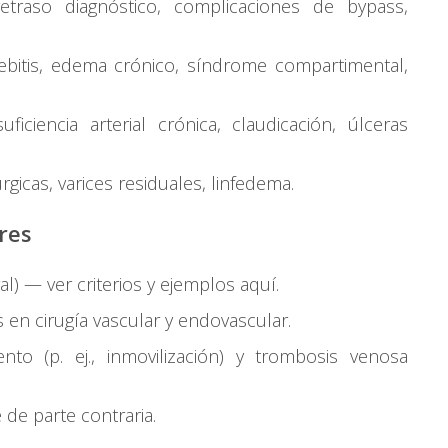
etraso diagnóstico, complicaciones de bypass,
lebitis, edema crónico, síndrome compartimental,
suficiencia arterial crónica, claudicación, úlceras
úrgicas, varices residuales, linfedema.
res
al) — ver criterios y ejemplos
aquí
.
s en cirugía vascular y endovascular.
ento (p. ej., inmovilización) y trombosis venosa
 de parte contraria.