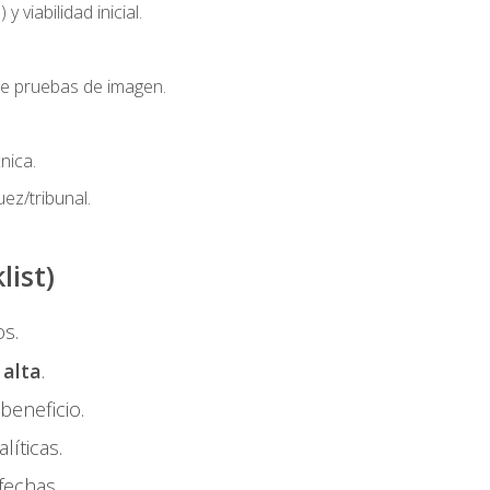
 y viabilidad inicial.
de pruebas de imagen.
nica.
uez/tribunal.
ist)
os.
y
alta
.
beneficio.
líticas.
fechas.