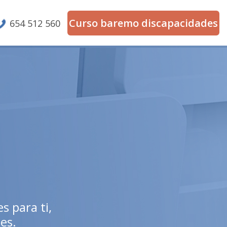
Curso baremo discapacidades
654 512 560
s para ti,
es.