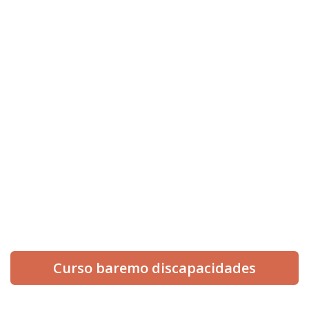
info@informesmedicospericiales.com
654 512 560
¡Síguenos en redes!
Curso baremo discapacidades