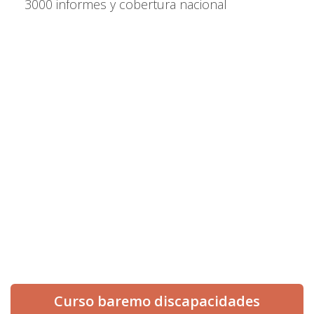
3000 informes y cobertura nacional
info@informesmedicospericiales.com
654 512 560
¡Síguenos en redes!
Curso baremo discapacidades