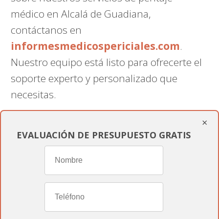
médico en Alcalá de Guadiana,
contáctanos en
informesmedicospericiales.com
.
Nuestro equipo está listo para ofrecerte el
soporte experto y personalizado que
necesitas.
×
Conclusión
EVALUACIÓN DE PRESUPUESTO GRATIS
En
informesmedicospericiales.com
,
estamos dedicados a proporcionarte toda
la asistencia que necesitas para navegar el
complejo proceso de reconocimiento de