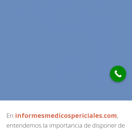
En
informesmedicospericiales.com
,
entendemos la importancia de disponer de