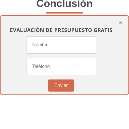
Conclusión
×
En
informesmedicospericiales.com
,
EVALUACIÓN DE PRESUPUESTO GRATIS
estamos dedicados a proporcionarte toda
la asistencia que necesitas para navegar el
complejo proceso de reconocimiento de
discapacidad
. Entendemos la
importancia de obtener una resolución
favorable y estamos aquí para ayudarte en
Enviar
cada paso del camino. Si necesitas más
información o deseas iniciar tu solicitud,
no dudes en contactarnos. Estamos aquí
para ayudarte a obtener los beneficios que
te corresponden y mejorar tu calidad de