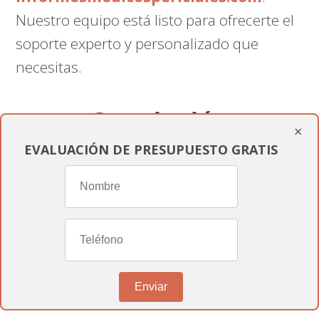
Nuestro equipo está listo para ofrecerte el
soporte experto y personalizado que
necesitas.
Conclusión
×
EVALUACIÓN DE PRESUPUESTO GRATIS
En
informesmedicospericiales.com
,
estamos dedicados a proporcionarte toda
la asistencia que necesitas para navegar el
complejo proceso de reconocimiento de
discapacidad
. Entendemos la
importancia de obtener una resolución
Enviar
favorable y estamos aquí para ayudarte en